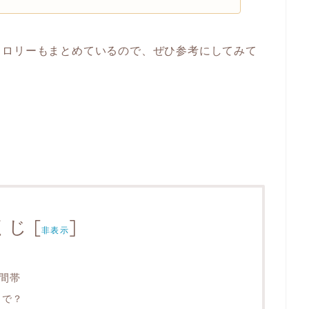
カロリーもまとめているので、ぜひ参考にしてみて
くじ
[
]
非表示
間帯
まで？