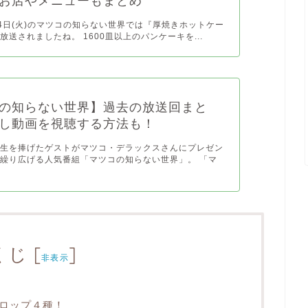
お店やメニューもまとめ
月14日(火)のマツコの知らない世界では『厚焼きホットケー
放送されましたね。 1600皿以上のパンケーキを...
の知らない世界】過去の放送回まと
し動画を視聴する方法も！
人生を捧げたゲストがマツコ・デラックスさんにプレゼン
繰り広げる人気番組「マツコの知らない世界」。 「マ
くじ
[
]
非表示
ロップ４種！