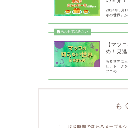
の世界！
2024年5
キの世界』が
【マツコ
め！見逃
ある世界に
し、トークを
ツコの...
も
採取時期で変わるメープルシ