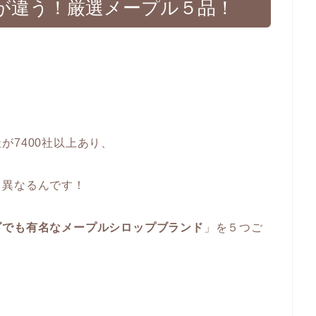
が違う！厳選メープル５品！
、
が7400社以上あり、
も異なるんです！
ダでも有名なメープルシロップブランド
」を５つご