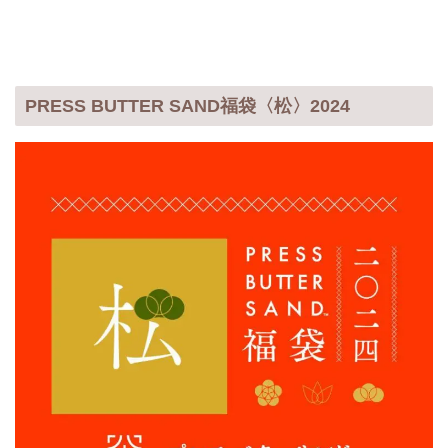
PRESS BUTTER SAND福袋〈松〉2024