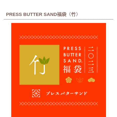
PRESS BUTTER SAND福袋〈竹〉