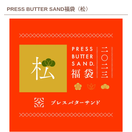
PRESS BUTTER SAND福袋〈松〉