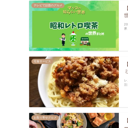
テレビで話題のグルメ
2
界
宅食サービス
レ
注
お取り寄せグルメ