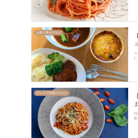
お取り寄せグルメ
コ
し
テレビで話題のグルメ
2
放