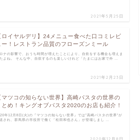
2021年5月25日
【ロイヤルデリ】24メニュー食べた口コミレビ
ュー！レストラン品質のフローズンミール
ロナの影響で、おうち時間が増えたことにより、自炊をする機会も増えま
たよね。 そんな中、自炊するのも楽しいけれど「たまにはお家で外 …
2021年2月23日
【マツコの知らない世界】高崎パスタの世界の
まとめ！キングオブパスタ2020のお店も紹介！
020年12月8日(火)の『マツコの知らない世界』では”高崎パスタの世界”が
送され、群馬県の市役所で働く「松田和也さん」が登場しまし …
2020年12月8日