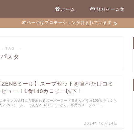
ホーム
無料ゲーム集
本ページはプロモーションが含まれています
― TAG ―
パスタ
【ZENBミール】スープセットを食べた口コミ
レビュー！1食140カロリー以下！
ロテインの原料にも使われるスーパーフード黄えんどう豆100％でつくら
たZENBミール。 そんなZENBミールから、専用のスープベー …
2024年10月24日