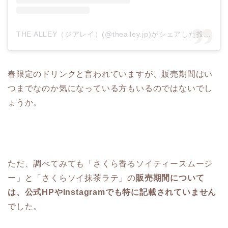
THE ALLEY（ジアレイ）(@thealley.jp)がシェアした投稿
–
2
春限定のドリンクと言われていますが、販売期間はい
つまでなのか気になっている方もいるのではないでし
ょうか。
ただ、調べてみても「さくら香るソイティースムージ
ー」と「さくらソイ抹茶ラテ」の
販売期間について
は、公式HPやInstagramでも特に記載されていません
でした。