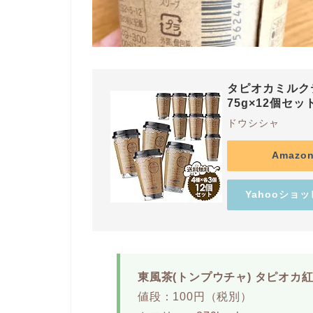
タピオカミルクテ
75g×12個セ
ドウシシャ
Amaz
Yahooショ
東風茶(トンプウチャ) タピオカ
値段：100円（税別）