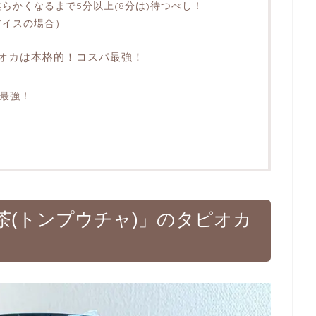
らかくなるまで5分以上(8分は)待つべし！
アイスの場合）
ピオカは本格的！コスパ最強！
！
パ最強！
茶(トンプウチャ)」のタピオカ