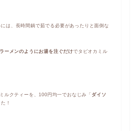
めには、長時間鍋で茹でる必要があったりと面倒な
ラーメンのようにお湯を注ぐだけ
でタピオカミル
ミルクティーを、100円均一でおなじみ「
ダイソ
した！