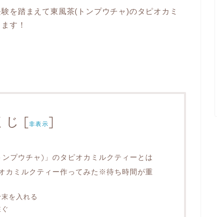
験を踏まえて東風茶(トンプウチャ)のタピオカミ
します！
くじ
[
]
非表示
トンプウチャ)」のタピオカミルクティーとは
ピオカミルクティー作ってみた※待ち時間が重
粉末を入れる
注ぐ