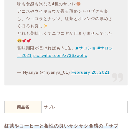
味も食感も異なる4種のサブレ
アニスやウイキョウが香る薄めシャリザクも良
し、ショコラとナッツ、紅茶とオレンジの厚めさ
くほろも良し
どれも美味しくてニヤニヤが止まりませんでした
賞味期限が長ければもう1缶…
#サロショ
#サロシ
ョ2021
pic.twitter.com/z736xwelfc
— Nyanya (@nyanya_01)
February 20, 2021
商品名
サブレ
紅茶やコーヒーと相性の良いサクサク食感の「サブ