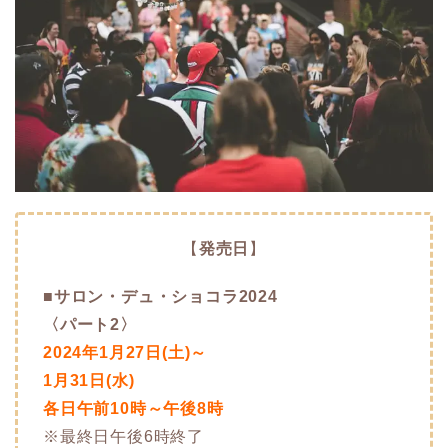
【
発売日
】
■
サロン・デュ・ショコラ2024
〈パート2〉
2024年1月27日(土)～
1月31日(水)
各日午前10時～午後8時
※最終日午後6時終了