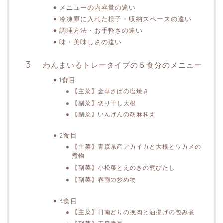
メニューの内容量の違い
冷凍庫に入れた様子・収納スペースの違い
調理方法・お手軽さの違い
味・美味しさの違い
わんまいるトレータイプの５食分のメニュー
1食目
【主菜】金華さばの塩焼き
【副菜】切り干し大根
【副菜】いんげんの胡麻和え
2食目
【主菜】青森県産アカイカと大根とワカメの
煮物
【副菜】小松菜とえのきの煮びたし
【副菜】春雨の炒め物
3食目
【主菜】日南どりの挽肉と油揚げの包み煮