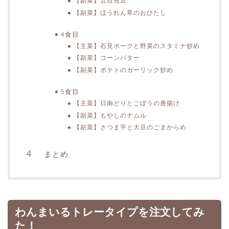
【副菜】五目煮豆
【副菜】ほうれん草のおひたし
4食目
【主菜】石見ポークと野菜のスタミナ炒め
【副菜】コーンバター
【副菜】ポテトのガーリック炒め
5食目
【主菜】日南どりとごぼうの唐揚げ
【副菜】もやしのナムル
【副菜】さつま芋と大豆のごまからめ
まとめ
わんまいるトレータイプを注文してみ
た！