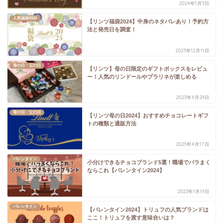
2024年1月3日
人気福袋2024
【リンツ福袋2024】中身のネタバレあり！予約方
法と発売日を調査！
2023年12月11日
母の日・父の日
【リンツ】母の日限定のギフトボックスをレビュ
ー！人気のリンドールやプラリネが楽しめる
2023年4月29日
母の日・父の日
【リンツ母の日2024】おすすめチョコレートギフ
トの種類と通販方法
2023年4月17日
バレンタイン
小分けできるチョコブランド5選！職場でバラまく
ならこれ【バレンタイン2024】
2023年1月19日
バレンタイン
【バレンタイン2024】トリュフの人気ブランドは
ここ！トリュフを渡す意味合いは？