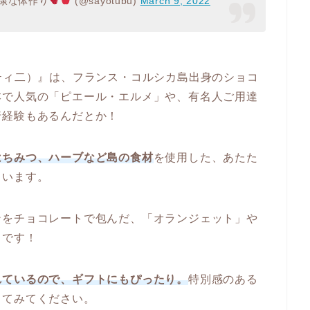
康な体作り
(@sayotubu)
March 9, 2022
・サンティ二）』は、フランス・コルシカ島出身のショコ
本で人気の「ピエール・エルメ」や、有名人ご用達
行経験もあるんだとか！
はちみつ、ハーブなど島の食材
を使用した、あたた
ています。
ンをチョコレートで包んだ、「オランジェット」や
クです！
れているので、ギフトにもぴったり。
特別感のある
してみてください。