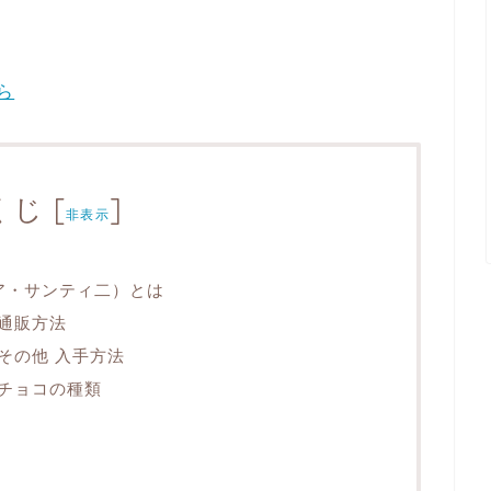
ら
くじ
[
]
非表示
レクシア・サンティ二）とは
 通販方法
 その他 入手方法
 チョコの種類