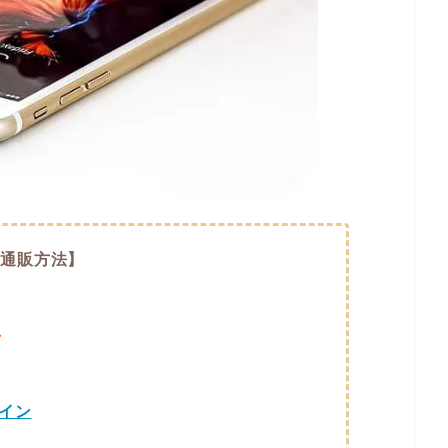
【通販方法】
～
イン