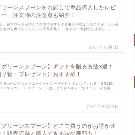
グリーンスプーンをお試しで単品購入したレビ
ュー！注文時の注意点も紹介！
近、在宅ワークが増えて自宅で食事をする機会が増えたのですが、つい好
なものを食べているせいで野菜不足に… さすがに食習慣を改善し …
2021年10月1日
【グリーンスプーン】ギフトを贈る方法3選！
贈り物・プレゼントにおすすめ！
自身の体に合ったスムージーやスープをおすすめしてくれる『GREEN
POON（グリーンスプーン）』は、とてもヘルシーなメニューが充実 …
2021年9月29日
【グリーンスプーン】どこで買うのがお得か比
較！販売店舗と購入できる味の種類も！