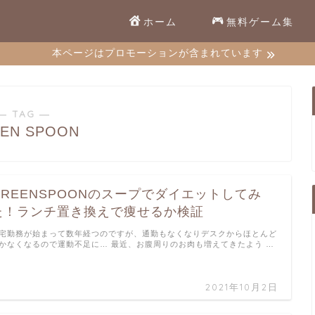
ホーム
無料ゲーム集
本ページはプロモーションが含まれています
― TAG ―
EN SPOON
GREENSPOONのスープでダイエットしてみ
た！ランチ置き換えで痩せるか検証
宅勤務が始まって数年経つのですが、通勤もなくなりデスクからほとんど
かなくなるので運動不足に… 最近、お腹周りのお肉も増えてきたよう …
2021年10月2日