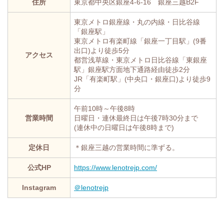
住所
東京都中央区銀座4-6-16 銀座三越B2F
東京メトロ銀座線・丸の内線・日比谷線
「銀座駅」
東京メトロ有楽町線「銀座一丁目駅」(9番
出口)より徒歩5分
アクセス
都営浅草線・東京メトロ日比谷線「東銀座
駅」銀座駅方面地下通路経由徒歩2分
JR「有楽町駅」(中央口・銀座口)より徒歩9
分
午前10時～午後8時
営業時間
日曜日・連休最終日は午後7時30分まで
(連休中の日曜日は午後8時まで)
定休日
＊銀座三越の営業時間に準ずる。
公式HP
https://www.lenotrejp.com/
Instagram
＠lenotrejp