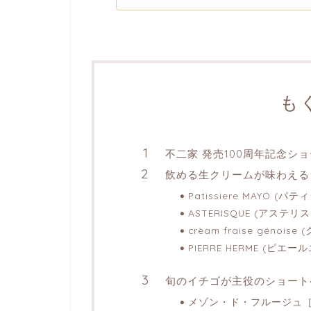
も
不二家 発売100周年記念シ
飲める生クリームが味わえる
Patissiere MAYO 
ASTERISQUE (アステ
crèam fraise gén
PIERRE HERME (ピエー
旬のイチゴが主役のショート
メゾン・ド・フルージュ