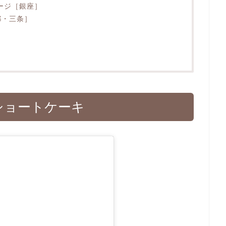
ージ［銀座］
都・三条］
念ショートケーキ