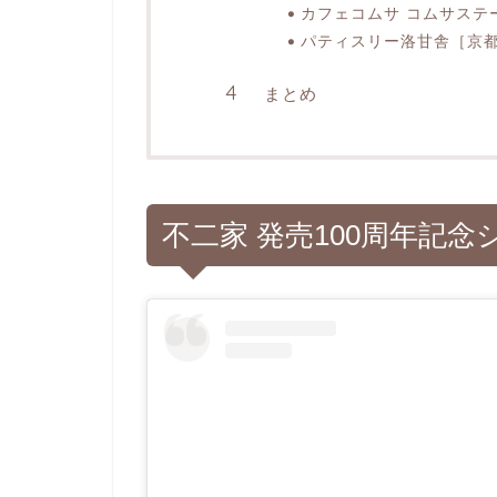
カフェコムサ コムサステ
パティスリー洛甘舎［京
まとめ
不二家 発売100周年記