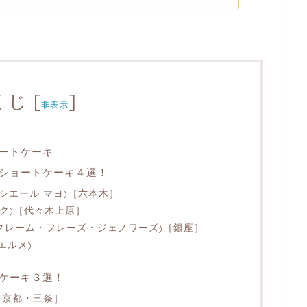
くじ
[
]
非表示
ョートケーキ
ショートケーキ４選！
(パティシエール マヨ)［六本木］
リスク)［代々木上原］
oise (クレーム・フレーズ・ジェノワーズ)［銀座］
ルエルメ)
ケーキ３選！
［京都・三条］