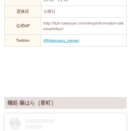
定休日
火曜日
http://dzh-takesue.com/shopinformation-tak
公式HP
esuetokyo/
Twitter
@higemaru_ramen
麺処 篠はら［要町］