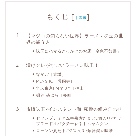
もくじ
[
]
非表示
【マツコの知らない世界】ラーメン味玉の世
界の紹介人
味玉にハマるきっかけのお店「金色不如帰」
漬けタレがすごいラーメン味玉！
なかご［赤坂］
MENSHO［護国寺］
竹末東京Premium［押上］
麺処 篠はら［要町］
市販味玉×インスタント麺 究極の組み合わせ
セブンプレミアム半熟煮たまご2個入り×カッ
プヌードルパクチー香るトムヤムクン
ローソン煮たまご2個入り×麺神濃香味噌