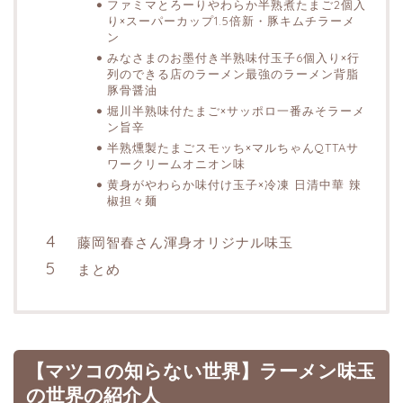
ファミマとろーりやわらか半熟煮たまご2個入
り×スーパーカップ1.5倍新・豚キムチラーメ
ン
みなさまのお墨付き半熟味付玉子6個入り×行
列のできる店のラーメン最強のラーメン背脂
豚骨醤油
堀川半熟味付たまご×サッポロ一番みそラーメ
ン旨辛
半熟燻製たまごスモッち×マルちゃんQTTAサ
ワークリームオニオン味
黄身がやわらか味付け玉子×冷凍 日清中華 辣
椒担々麺
藤岡智春さん渾身オリジナル味玉
まとめ
【マツコの知らない世界】ラーメン味玉
の世界の紹介人