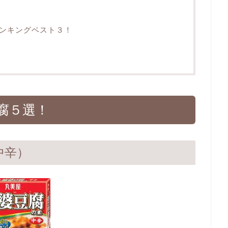
ンキングベスト３！
腐５選！
中辛）