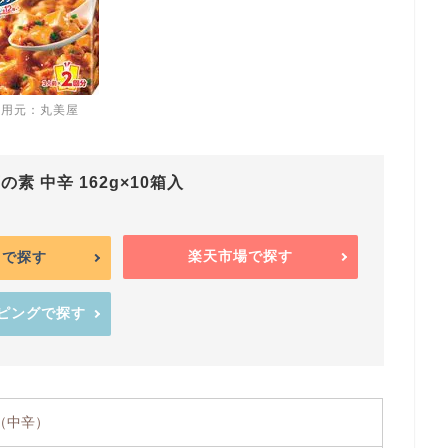
引用元：丸美屋
素 中辛 162g×10箱入
楽天市場で探す
onで探す
ッピングで探す
（中辛）