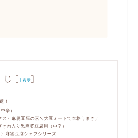
くじ
[
]
非表示
選！
（中辛）
クス〉麻婆豆腐の素＼大豆ミートで本格うまさ／
らびき肉入り黒麻婆豆腐用（中辛）
）〉麻婆豆腐シェフシリーズ