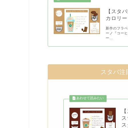
【スタバ
カロリー
新作のフラ
ーノ『コーヒ
ー...
スタバ注
【
ス
ス