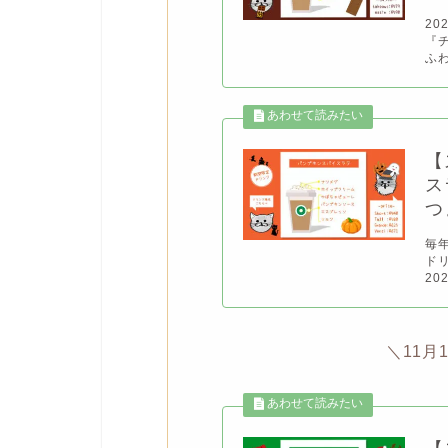
20
『
ふ
【
ス
つ
毎
ド
20
＼11月