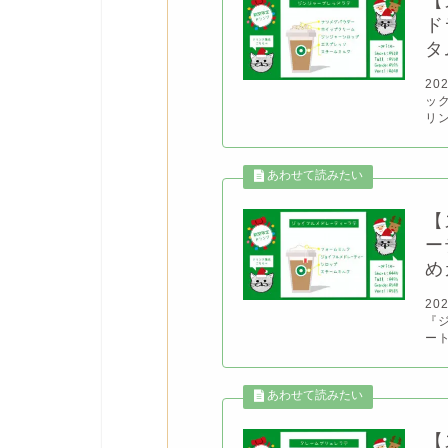
【
ド
タ
20
ッ
リン
【
ー
め
20
『
ー
【