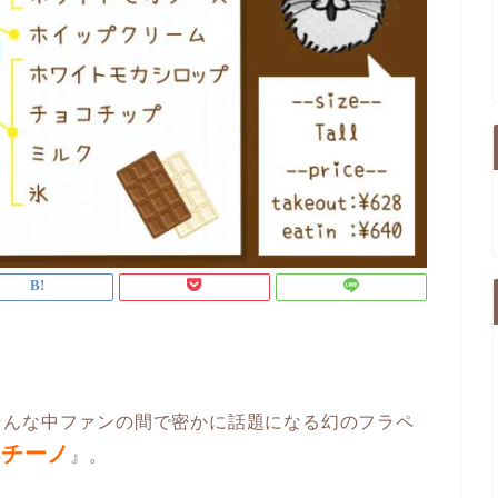
そんな中ファンの間で密かに話題になる幻のフラペ
ペチーノ
』。