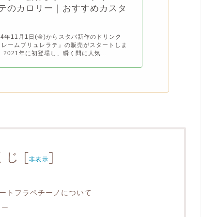
テのカロリー｜おすすめカスタ
24年11月1日(金)からスタバ新作のドリンク
クレームブリュレラテ』の販売がスタートしま
 2021年に初登場し、瞬く間に人気...
くじ
[
]
非表示
ートフラペチーノについて
ュー