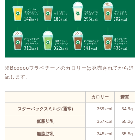
※Boooooフラペチーノのカロリーは発売されてから追
記します。
カロリー
糖質
スターバックスミルク(通常)
369kcal
54.9g
低脂肪乳
357kcal
55.2g
無脂肪乳
345kcal
55.5g