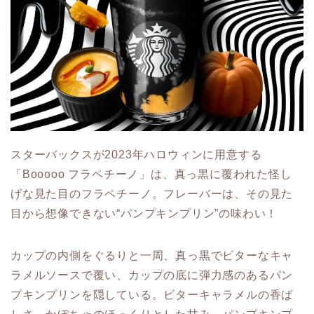
スターバックスが2023年ハロウィンに用意する
「Booooo フラペチーノ」は、真っ黒に覆われた怪し
げな見た目のフラペチーノ。フレーバーは、その見た
目から想像できない“パンプキンプリン”の味わい！
カップの内側をぐるりと一周、真っ黒でビターなキャ
ラメルソースで覆い、カップの底に弾力感のあるパン
プキンプリンを隠している。ビターキャラメルの香ば