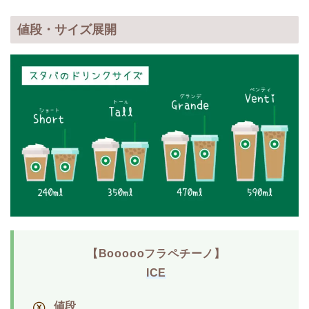
値段・サイズ展開
【Boooooフラペチーノ】
ICE
値段