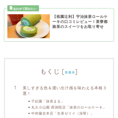
【祇園辻利】宇治抹茶ロールケ
ーキの口コミレビュー！茶寮都
路里のスイーツをお取り寄せ
もくじ
[
]
非表示
美しすぎる色＆濃い出汁感を味わえる本格３
選！
千紀園「抹茶まる」
丸久小山園 西洞院店「抹茶のロールケーキ」
中村藤吉本店「生茶ゼリイ（深翠）」