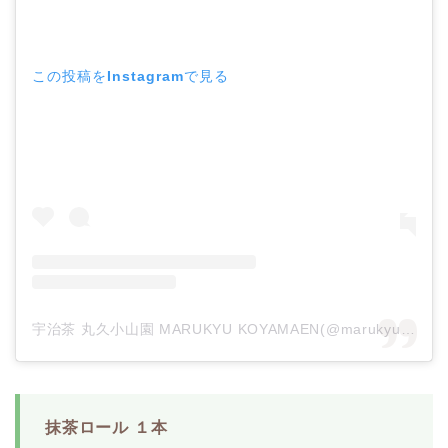
この投稿をInstagramで見る
宇治茶 丸久小山園 MARUKYU KOYAMAEN(@marukyu.koyamaen_official)がシェアした投稿
抹茶ロール １本