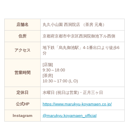
店舗名
丸久小山園 西洞院店 （茶房 元庵）
住所
京都府京都市中京区西洞院御池下ル西側
地下鉄「烏丸御池駅」4-1番出口より徒歩6
アクセス
分
[店舗]
9:30～18:00
営業時間
[茶房]
10:30～17:00 (L.O)
定休日
水曜日 (祝日は営業)・正月三ヶ日
公式HP
https://www.marukyu-koyamaen.co.jp/
Instagram
@marukyu.koyamaen_official