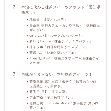
宇治に代わる抹茶スイーツスポット「愛知県
西尾市」
穂積堂「抹茶ぷち水玉」
西条園 抹茶カフェ（あいや本店）「抹茶白玉
ぜんざい」
cafe LUKE「ルークのパンケーキ」
あいけいCafe「抹茶ティラミスパフェ」
抹茶ラボ「西尾金時抹茶エスプーマ」
茶房 AOI「SABO 葵のパフェ」
Pilee(ピリー)「抹茶エスプーマ氷＆抹茶アイ
スのせ」
色味がたまらない！本格抹茶スイーツ！
茶寮翠泉 高辻本店「出来立て抹茶わらび餅
玉露茎ほうじ茶付き」
茶香房 長竹「抹茶大福」
東山茶寮「宇治抹茶プリン」
無碍山房 Salon de Muge「無碍山房 濃い抹
茶パフェ」