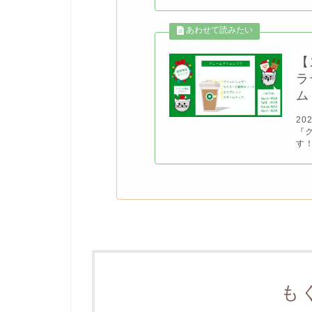
【
ラ
ム
20
『
す！
も