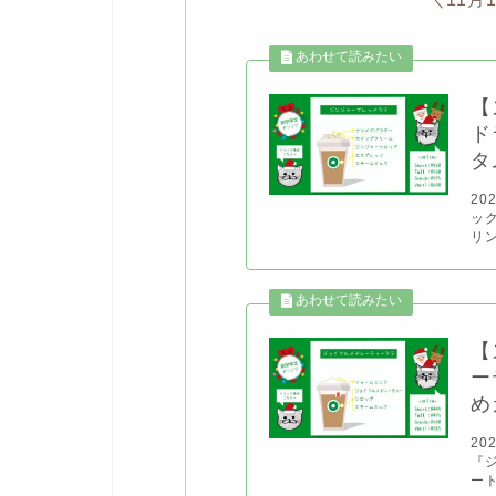
【
ド
タ
20
ッ
リン
【
ー
め
20
『
ー