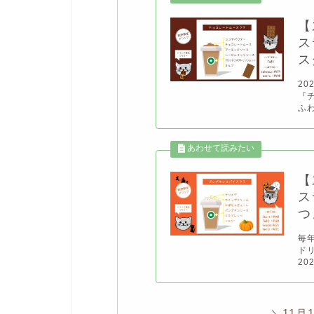
【
ス
ス
20
『
ふ
【
ス
つ
毎
ド
20
＼11月